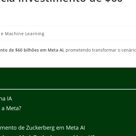
al e Machine Learning
nto de $60 bilhões em Meta AI
, prometendo transformar o cenári
na IA
 a Meta?
timento de Zuckerberg em Meta AI