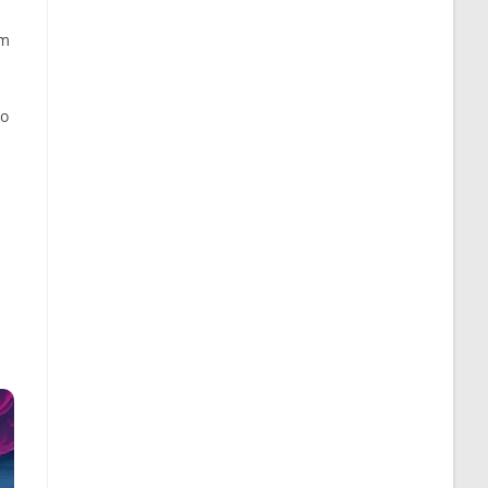
am
 o