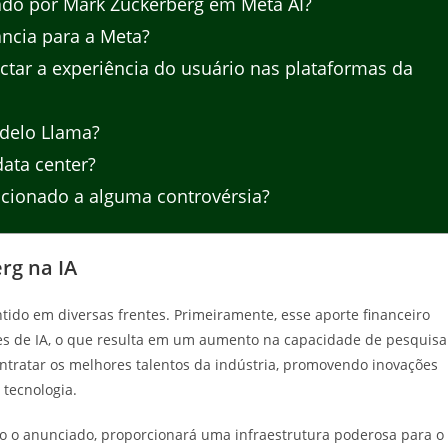
ado por Mark Zuckerberg em Meta AI?
ância para a Meta?
ar a experiência do usuário nas plataformas da
odelo Llama?
ata center?
acionado a alguma controvérsia?
rg na IA
tido em diversas frentes. Primeiramente, esse aporte financeiro
pes de IA, o que resulta em um aumento na capacidade de pesquisa
tratar os melhores talentos da indústria, promovendo inovações
tecnologia.
mo o anunciado, proporcionará uma infraestrutura poderosa para o