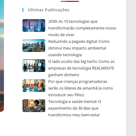
Últimas Publicações
2030: As 10 tecnologias que
transformarão completamente nosso
modo de viver
Reduzindo a pegada digital: Como
diminuí meu impacto ambiental
usando tecnologia
O lado oculto das big techs: Como as
empresas de tecnologia REALMENTE
ganham dinheiro
Por que crianças programadoras
serão os líderes de amanhã (e como
introduzir seu filho)
Tecnologia e saúde mental: O
experimento de 30 dias que
transformou meu bem-estar