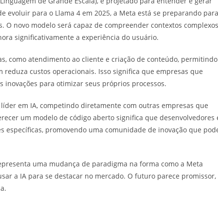
 Linguagem de Grande Escala), é projetado para entender e gerar
de evoluir para o Llama 4 em 2025, a Meta está se preparando par
as. O novo modelo será capaz de compreender contextos complexos
hora significativamente a experiência do usuário.
as, como atendimento ao cliente e criação de conteúdo, permitindo
 reduza custos operacionais. Isso significa que empresas que
s inovações para otimizar seus próprios processos.
líder em IA, competindo diretamente com outras empresas que
recer um modelo de código aberto significa que desenvolvedores 
s específicas, promovendo uma comunidade de inovação que pod
 representa uma mudança de paradigma na forma como a Meta
ar a IA para se destacar no mercado. O futuro parece promissor,
a.