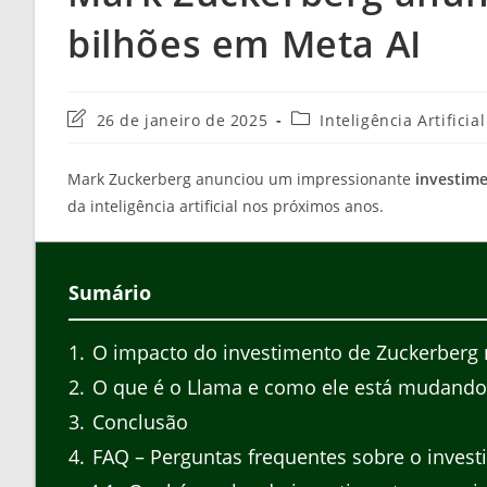
bilhões em Meta AI
Última
Categoria
26 de janeiro de 2025
Inteligência Artifici
modificação
do
do
post:
Mark Zuckerberg anunciou um impressionante
investime
post:
da inteligência artificial nos próximos anos.
Sumário
1
O impacto do investimento de Zuckerberg 
2
O que é o Llama e como ele está mudando
3
Conclusão
4
FAQ – Perguntas frequentes sobre o inves