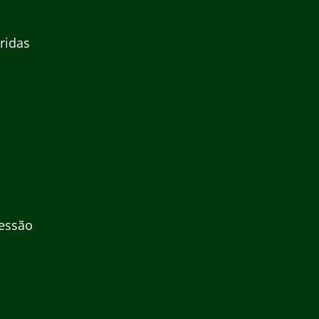
ridas
essão