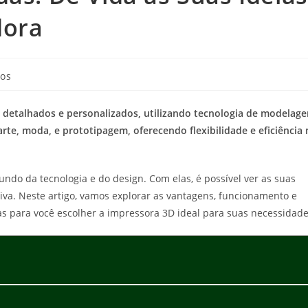
dora
vos
s detalhados e personalizados, utilizando tecnologia de modelag
rte, moda, e prototipagem, oferecendo flexibilidade e eficiência 
do da tecnologia e do design. Com elas, é possível ver as suas
iva. Neste artigo, vamos explorar as vantagens, funcionamento e
sas para você escolher a impressora 3D ideal para suas necessidade