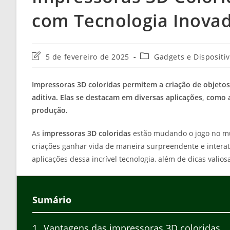
com Tecnologia Inova
Última
Categoria
5 de fevereiro de 2025
Gadgets e Dispositi
modificação
do
do
post:
Impressoras 3D coloridas permitem a criação de objeto
post:
aditiva. Elas se destacam em diversas aplicações, como a
produção.
As
impressoras 3D coloridas
estão mudando o jogo no mun
criações ganhar vida de maneira surpreendente e interat
aplicações dessa incrível tecnologia, além de dicas valio
Sumário
1
Vantagens das impressoras 3D coloridas