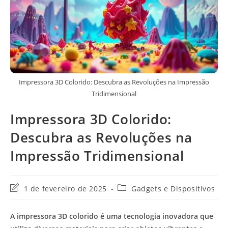
Impressora 3D Colorido: Descubra as Revoluções na Impressão
Tridimensional
Impressora 3D Colorido:
Descubra as Revoluções na
Impressão Tridimensional
Última
Categoria
1 de fevereiro de 2025
Gadgets e Dispositivos
modificação
do
do
post:
A impressora 3D colorido é uma tecnologia inovadora que
post: