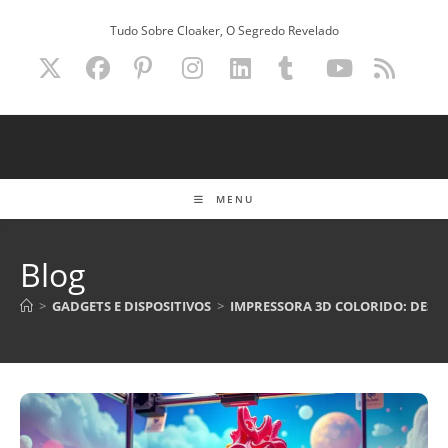
Ir
Tudo Sobre Cloaker, O Segredo Revelado
para
o
conteúdo
MENU
Blog
>
GADGETS E DISPOSITIVOS
>
IMPRESSORA 3D COLORIDO: DESC