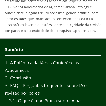
crescente nas conferências acadêmicas, especialmente na
ICLR. Vários laboratórios de IA, como Sakana, Intology e
Autoscience, alegam ter utilizado inteligência artificial para
gerar estudos que foram aceitos em workshops da ICLR.
Essa prática levanta questões sobre a integridade da revisão
por pares e a autenticidade das pesquisas apresentadas.
Sumário
1
A Polêmica da IA nas Conferências
Acadêmicas
2
Conclusão
3
FAQ – Perguntas frequentes sobre IA e
revisão por pares
3.1
O que é a polêmica sobre IA nas