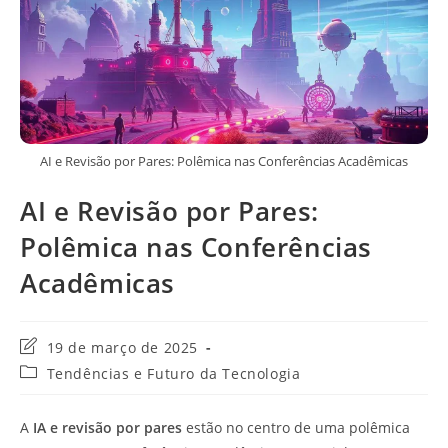
AI e Revisão por Pares: Polêmica nas Conferências Acadêmicas
AI e Revisão por Pares:
Polêmica nas Conferências
Acadêmicas
Última
19 de março de 2025
modificação
Categoria
Tendências e Futuro da Tecnologia
do
do
post:
post:
A
IA e revisão por pares
estão no centro de uma polêmica