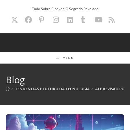
Ir
Tudo Sobre Cloaker, O Segredo Revelado
para
o
conteúdo
MENU
Blog
>
TENDÊNCIAS E FUTURO DA TECNOLOGIA
>
AI E REVISÃO POR