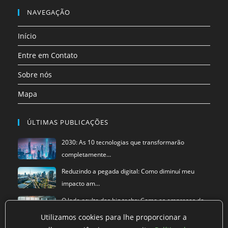
nova
nova
nova
nova
nova
nova
em
em
NAVEGAÇÃO
aba
aba
aba
aba
aba
aba
uma
uma
Início
nova
nova
aba
aba
Entre em Contato
Sobre nós
Mapa
ÚLTIMAS PUBLICAÇÕES
2030: As 10 tecnologias que transformarão
completamente…
Reduzindo a pegada digital: Como diminuí meu
impacto am…
O lado oculto das big techs: Como as empresas de
tecnol…
Utilizamos cookies para lhe proporcionar a