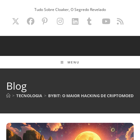
Ir
Tudo Sobre Cloaker, O Segredo Revelado
para
o
conteúdo
MENU
Blog
>
TECNOLOGIA
>
BYBIT: O MAIOR HACKING DE CRIPTOMOEDAS 