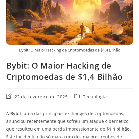
Bybit: O Maior Hacking de Criptomoedas de $1,4 Bilhão
Bybit: O Maior Hacking de
Criptomoedas de $1,4 Bilhão
Última
Categoria
22 de fevereiro de 2025
Tecnologia
modificação
do
do
post:
A
Bybit
, uma das principais exchanges de criptomoedas,
post:
anunciou recentemente que sofreu um ataque cibernético
que resultou em uma perda impressionante de
$1,4 bilhão
.
Este incidente não só marca um dos maiores roubos de