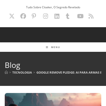
Ir
Tudo Sobre Cloaker, O Segredo Revelado
para
o
conteúdo
MENU
Blog
>
TECNOLOGIA
>
GOOGLE REMOVE PLEDGE: AI PARA ARMAS E V