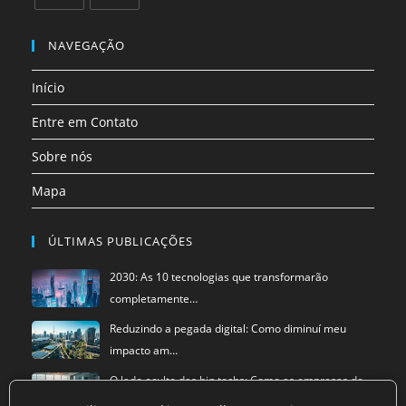
uma
uma
uma
uma
uma
uma
Abre
Abre
nova
nova
nova
nova
nova
nova
em
em
NAVEGAÇÃO
aba
aba
aba
aba
aba
aba
uma
uma
Início
nova
nova
aba
aba
Entre em Contato
Sobre nós
Mapa
ÚLTIMAS PUBLICAÇÕES
2030: As 10 tecnologias que transformarão
completamente…
Reduzindo a pegada digital: Como diminuí meu
impacto am…
O lado oculto das big techs: Como as empresas de
tecnol…