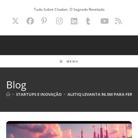
Ir
Tudo Sobre Cloaker, O Segredo Revelado
para
o
conteúdo
MENU
Blog
>
STARTUPS E INOVAÇÃO
>
ALETIQ LEVANTA $6.5M PARA FERR