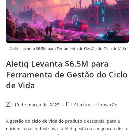
Aletiq Levanta $6.5M para Ferramenta de Gestão do Ciclo de Vida
Aletiq Levanta $6.5M para
Ferramenta de Gestão do Ciclo
de Vida
Última
Categoria
19 de março de 2025
Startups e Inovação
modificação
do
do
post:
A
gestão do ciclo de vida do produto
é essencial para a
post:
eficiência nas indústrias, e a Aletiq está na vanguarda disso.