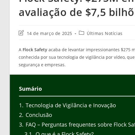
avaliação de $7,5 bilh
Última
Categoria
14 de março de 2025
Últimas Notícias
modificação
do
do
post:
A
Flock Safety
acaba de levantar impressionantes $275 m
post:
conhecida por sua tecnologia de vigilância por vídeo, qu
segurança e empresas.
Sumário
1
Tecnologia de Vigilância e Inovação
2
Conclusão
3
FAQ – Perguntas frequentes sobre Flock Sa
3.1
O que é a Flock Safety?