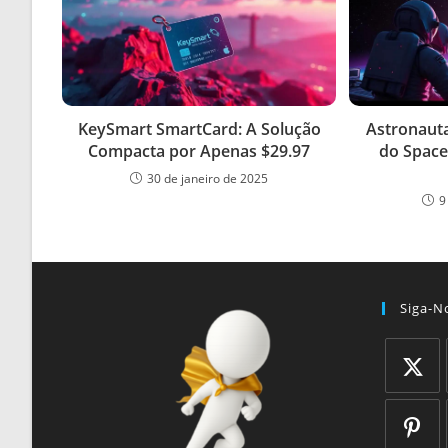
KeySmart SmartCard: A Solução
Astronaut
Compacta por Apenas $29.97
do Space
30 de janeiro de 2025
9
Siga-N
Abre
em