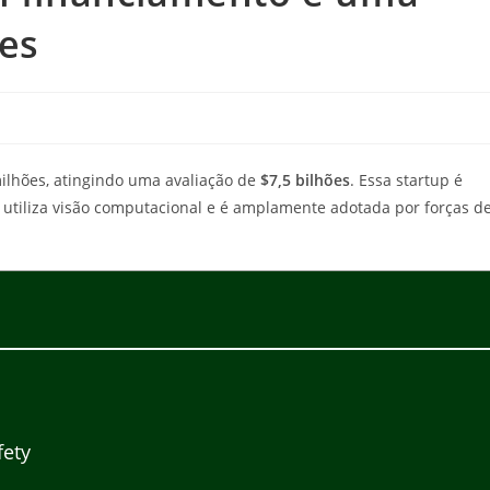
ões
ilhões, atingindo uma avaliação de
$7,5 bilhões
. Essa startup é
e utiliza visão computacional e é amplamente adotada por forças d
fety