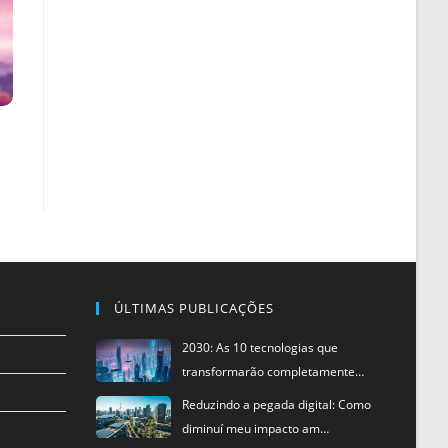
ÚLTIMAS PUBLICAÇÕES
2030: As 10 tecnologias que
transformarão completamente…
Reduzindo a pegada digital: Como
diminuí meu impacto am…