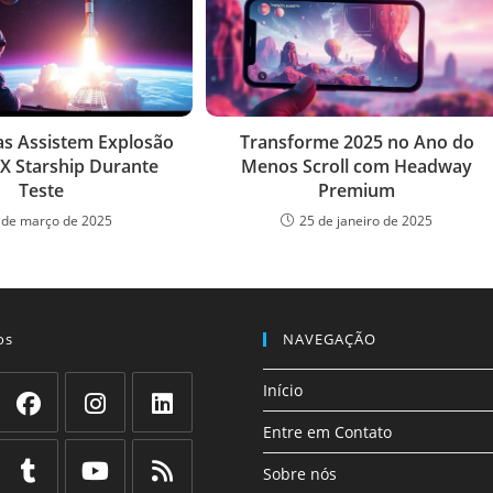
as Assistem Explosão
Transforme 2025 no Ano do
X Starship Durante
Menos Scroll com Headway
Teste
Premium
 de março de 2025
25 de janeiro de 2025
os
NAVEGAÇÃO
Início
Entre em Contato
Abre
Abre
Abre
em
em
em
Sobre nós