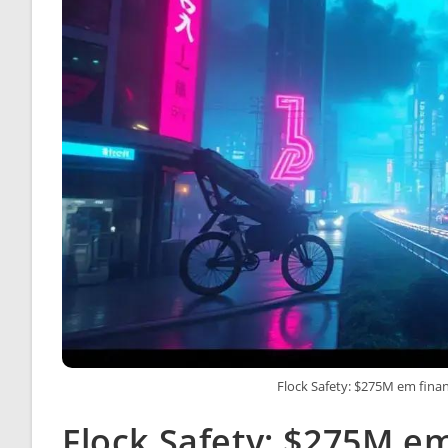
Flock Safety: $275M em fina
Flock Safety: $275M e