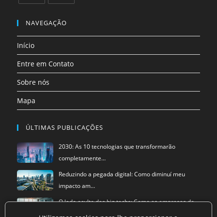
uma
uma
uma
uma
uma
uma
Abre
Abre
nova
nova
nova
nova
nova
nova
em
em
NAVEGAÇÃO
aba
aba
aba
aba
aba
aba
uma
uma
Início
nova
nova
aba
aba
Entre em Contato
Sobre nós
Mapa
ÚLTIMAS PUBLICAÇÕES
2030: As 10 tecnologias que transformarão
completamente…
Reduzindo a pegada digital: Como diminuí meu
impacto am…
O lado oculto das big techs: Como as empresas de
tecnol…