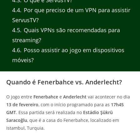
4.4
Por que preciso de um VPN para assistir
ServusTV?
4.5
Quais VPNs são recomendadas para
streaming?
4.6
Posso assistir ao jogo em dispositivos
móveis?
Quando é Fenerbahce vs. Anderlecht?
O jogo entre
Fenerbahce
e
Anderlecht
vai acontecer no dia
13 de fevereiro
, com o início programado para as
17h45
GMT
. Essa partida será realizada no
Estádio Şükrü
Saracoğlu
, que é a casa do Fenerbahce, localizado em
Istambul, Turquia.