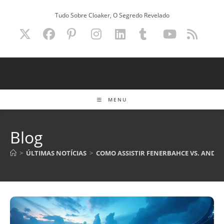
Ir
Tudo Sobre Cloaker, O Segredo Revelado
para
o
conteúdo
MENU
Blog
>
ÚLTIMAS NOTÍCIAS
>
COMO ASSISTIR FENERBAHCE VS. ANDER