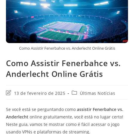
Como Assistir Fenerbahce vs. Anderlecht Online Grátis
Como Assistir Fenerbahce vs.
Anderlecht Online Grátis
Última
Categoria
13 de fevereiro de 2025
Últimas Notícias
modificação
do
do
post:
Se você está se perguntando como
assistir Fenerbahce vs.
post:
Anderlecht
online gratuitamente, você está no lugar certo!
Neste guia, vamos te mostrar como é fácil acessar o jogo
usando VPNs e plataformas de streaming.