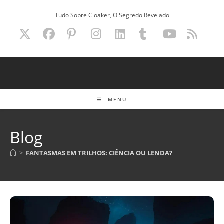
Ir
Tudo Sobre Cloaker, O Segredo Revelado
para
o
conteúdo
MENU
Blog
>
FANTASMAS EM TRILHOS: CIÊNCIA OU LENDA?