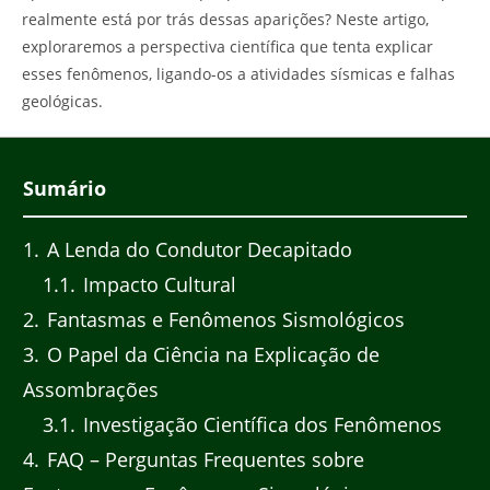
realmente está por trás dessas aparições? Neste artigo,
exploraremos a perspectiva científica que tenta explicar
esses fenômenos, ligando-os a atividades sísmicas e falhas
geológicas.
Sumário
1
A Lenda do Condutor Decapitado
1.1
Impacto Cultural
2
Fantasmas e Fenômenos Sismológicos
3
O Papel da Ciência na Explicação de
Assombrações
3.1
Investigação Científica dos Fenômenos
4
FAQ – Perguntas Frequentes sobre