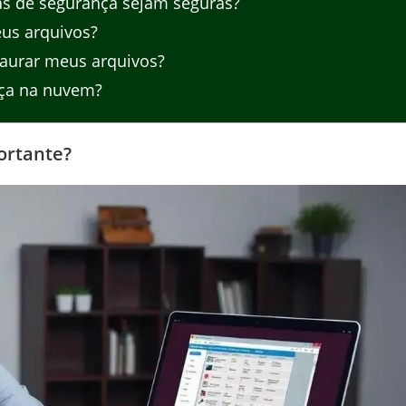
s de segurança sejam seguras?
us arquivos?
taurar meus arquivos?
nça na nuvem?
ortante?