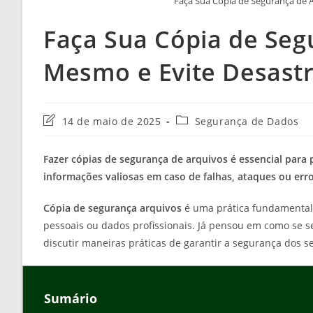
Faça Sua Cópia de Segurança de A
Faça Sua Cópia de Seg
Mesmo e Evite Desastre
Última
Categoria
14 de maio de 2025
Segurança de Dados
modificação
do
do
post:
Fazer cópias de segurança de arquivos é essencial para
post:
informações valiosas em caso de falhas, ataques ou er
Cópia de segurança arquivos
é uma prática fundamental
pessoais ou dados profissionais. Já pensou em como se se
discutir maneiras práticas de garantir a segurança dos s
Sumário