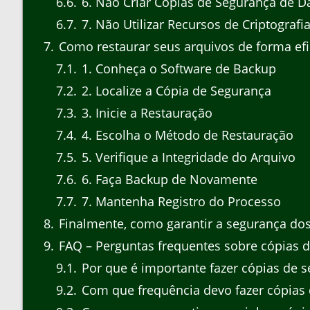
6.6
6. Não Criar Cópias de Segurança de D
6.7
7. Não Utilizar Recursos de Criptografi
7
Como restaurar seus arquivos de forma efi
7.1
1. Conheça o Software de Backup
7.2
2. Localize a Cópia de Segurança
7.3
3. Inicie a Restauração
7.4
4. Escolha o Método de Restauração
7.5
5. Verifique a Integridade do Arquivo
7.6
6. Faça Backup de Novamente
7.7
7. Mantenha Registro do Processo
8
Finalmente, como garantir a segurança dos
9
FAQ – Perguntas frequentes sobre cópias d
9.1
Por que é importante fazer cópias de 
9.2
Com que frequência devo fazer cópias