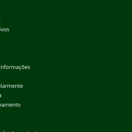
s
ivos
Informações
ularmente
a
enamento