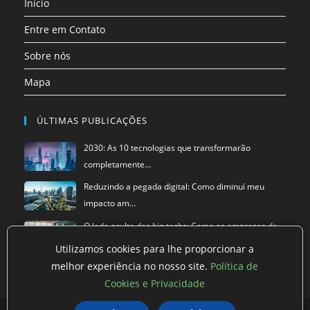
Início
nova
nova
aba
aba
Entre em Contato
Sobre nós
Mapa
ÚLTIMAS PUBLICAÇÕES
2030: As 10 tecnologias que transformarão
completamente…
Reduzindo a pegada digital: Como diminuí meu
impacto am…
O lado oculto das big techs: Como as empresas de
tecnol…
Utilizamos cookies para lhe proporcionar a
melhor experiência no nosso site.
Política de
Cookies e Privacidade