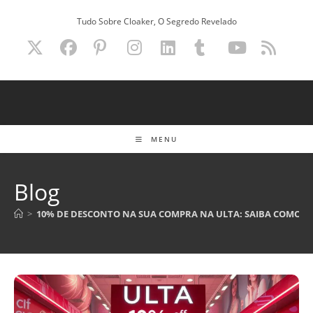
Ir
Tudo Sobre Cloaker, O Segredo Revelado
para
o
conteúdo
MENU
Blog
>
10% DE DESCONTO NA SUA COMPRA NA ULTA: SAIBA COMO A