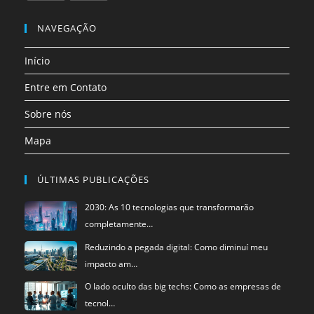
uma
uma
uma
uma
uma
uma
Abre
Abre
nova
nova
nova
nova
nova
nova
em
em
NAVEGAÇÃO
aba
aba
aba
aba
aba
aba
uma
uma
Início
nova
nova
aba
aba
Entre em Contato
Sobre nós
Mapa
ÚLTIMAS PUBLICAÇÕES
2030: As 10 tecnologias que transformarão
completamente…
Reduzindo a pegada digital: Como diminuí meu
impacto am…
O lado oculto das big techs: Como as empresas de
tecnol…