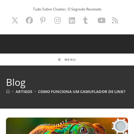
Ir
Tudo Sobre Cloaker, O Segredo Revelado
para
o
conteúdo
MENU
Blog
>
ARTIGOS
>
COMO FUNCIONA UM CAMUFLADOR DE LINK?