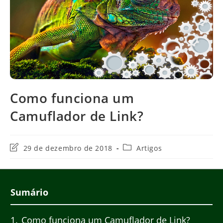
Como funciona um
Camuflador de Link?
Última
Categoria
29 de dezembro de 2018
Artigos
modificação
do
do
post:
post:
Sumário
1
Como funciona um Camuflador de Link?