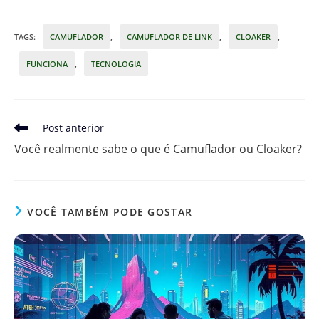
TAGS
:
CAMUFLADOR
,
CAMUFLADOR DE LINK
,
CLOAKER
,
FUNCIONA
,
TECNOLOGIA
Leia
Post anterior
mais
Você realmente sabe o que é Camuflador ou Cloaker?
artigos
VOCÊ TAMBÉM PODE GOSTAR