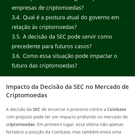
empresas de criptomoedas?
3.4
Qual é a postura atual do governo em
relação às criptomoedas?
3.5
A decisão da SEC pode servir como
precedente para futuros casos?
3.6
Como essa situação pode impactar o
futuro das criptomoedas?
Impacto da Decisão da SEC no Mercado de
Criptomoedas
A decisão da
SEC
de encerrar o processo contra a
Coinbase
com prejuízo pode ter um impacto profundo no mercado de
criptomoedas
. Em primeiro lugar, essa vitória não apenas
fortalece a posição da Coinbase, mas também envia uma