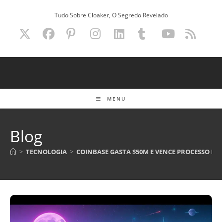
Ir
Tudo Sobre Cloaker, O Segredo Revelado
para
o
conteúdo
MENU
Blog
>
TECNOLOGIA
>
COINBASE GASTA $50M E VENCE PROCESSO DA 