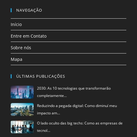
Abre
Abre
nova
nova
nova
nova
nova
nova
em
em
NAVEGAÇÃO
aba
aba
aba
aba
aba
aba
uma
uma
Início
nova
nova
aba
aba
Entre em Contato
Sobre nós
Mapa
ÚLTIMAS PUBLICAÇÕES
2030: As 10 tecnologias que transformarão
completamente…
Reduzindo a pegada digital: Como diminuí meu
impacto am…
O lado oculto das big techs: Como as empresas de
tecnol…