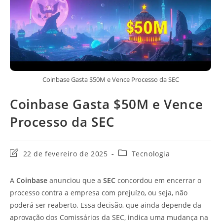
Coinbase Gasta $50M e Vence Processo da SEC
Coinbase Gasta $50M e Vence
Processo da SEC
Última
Categoria
22 de fevereiro de 2025
Tecnologia
modificação
do
do
post:
A
Coinbase
anunciou que a
SEC
concordou em encerrar o
post:
processo contra a empresa com prejuízo, ou seja, não
poderá ser reaberto. Essa decisão, que ainda depende da
aprovação dos Comissários da SEC, indica uma mudança na