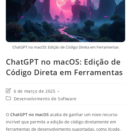
ChatGPT no macOS: Edição de Código Direta em Ferramentas
ChatGPT no macOS: Edição de
Código Direta em Ferramentas
Última
6 de março de 2025
modificação
Categoria
Desenvolvimento de Software
do
do
post:
post:
O
ChatGPT no macOS
acaba de ganhar um novo recurso
incrível que permite a edição de código diretamente em
ferramentas de desenvolvimento suportadas, como Xcode,