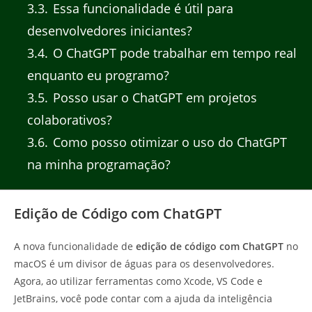
3.3
Essa funcionalidade é útil para
desenvolvedores iniciantes?
3.4
O ChatGPT pode trabalhar em tempo real
enquanto eu programo?
3.5
Posso usar o ChatGPT em projetos
colaborativos?
3.6
Como posso otimizar o uso do ChatGPT
na minha programação?
Edição de Código com ChatGPT
A nova funcionalidade de
edição de código com ChatGPT
no
macOS é um divisor de águas para os desenvolvedores.
Agora, ao utilizar ferramentas como Xcode, VS Code e
JetBrains, você pode contar com a ajuda da inteligência