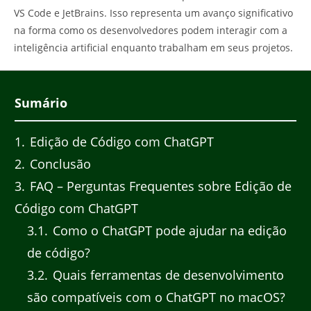
VS Code e JetBrains. Isso representa um avanço significativo
na forma como os desenvolvedores podem interagir com a
inteligência artificial enquanto trabalham em seus projetos.
Sumário
1
Edição de Código com ChatGPT
2
Conclusão
3
FAQ – Perguntas Frequentes sobre Edição de
Código com ChatGPT
3.1
Como o ChatGPT pode ajudar na edição
de código?
3.2
Quais ferramentas de desenvolvimento
são compatíveis com o ChatGPT no macOS?