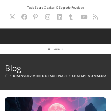
Ir
Tudo Sobre Cloaker, O Segredo Revelado
para
o
conteúdo
MENU
Blog
>
DESENVOLVIMENTO DE SOFTWARE
>
CHATGPT NO MACOS: ED