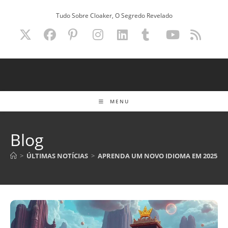
Ir
Tudo Sobre Cloaker, O Segredo Revelado
para
o
conteúdo
MENU
Blog
>
ÚLTIMAS NOTÍCIAS
>
APRENDA UM NOVO IDIOMA EM 2025 CO