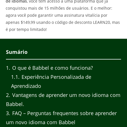
de idiomas
, você tem acesso a uma plataforma que já
conquistou mais de 15 milhões de usuários. E o melhor:
agora você pode garantir uma assinatura vitalícia por
apenas $149,99 usando o código de desconto LEARN20, mas
é por tempo limitado!
Sumário
1
O que é Babbel e como funciona?
1.1
Experiência Personalizada de
Aprendizado
2
Vantagens de aprender um novo idioma com
Babbel.
3
FAQ – Perguntas frequentes sobre aprender
um novo idioma com Babbel