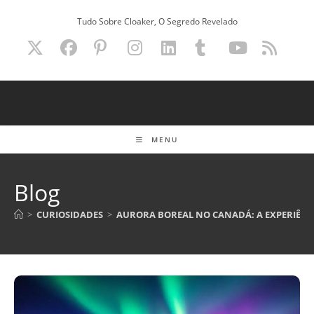
Ir
Tudo Sobre Cloaker, O Segredo Revelado
para
o
conteúdo
MENU
Blog
>
CURIOSIDADES
>
AURORA BOREAL NO CANADÁ: A EXPERIÊNCI