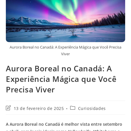
Aurora Boreal no Canadá: A Experiência Mágica que Você Precisa
Viver
Aurora Boreal no Canadá: A
Experiência Mágica que Você
Precisa Viver
Última
Categoria
13 de fevereiro de 2025
Curiosidades
modificação
do
do
post:
A Aurora Boreal no Canadá é melhor vista entre setembro
post: