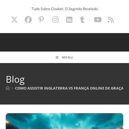
Ir
Tudo Sobre Cloaker, O Segredo Revelado
para
o
conteúdo
MENU
Blog
>
COMO ASSISTIR INGLATERRA VS FRANÇA ONLINE DE GRAÇA