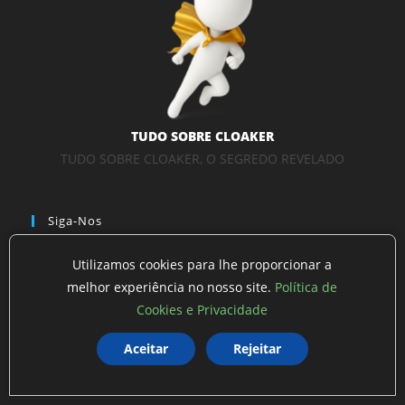
TUDO SOBRE CLOAKER
TUDO SOBRE CLOAKER, O SEGREDO REVELADO
Siga-Nos
Utilizamos cookies para lhe proporcionar a
melhor experiência no nosso site.
Política de
Abre
Abre
Abre
Abre
Abre
Abre
Cookies e Privacidade
em
em
em
em
em
em
Aceitar
Rejeitar
uma
uma
uma
uma
uma
uma
Abre
Abre
nova
nova
nova
nova
nova
nova
em
em
NAVEGAÇÃO
aba
aba
aba
aba
aba
aba