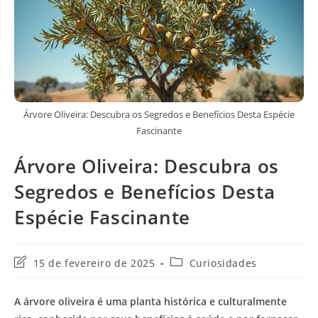
Árvore Oliveira: Descubra os Segredos e Benefícios Desta Espécie
Fascinante
Árvore Oliveira: Descubra os
Segredos e Benefícios Desta
Espécie Fascinante
Última
Categoria
15 de fevereiro de 2025
Curiosidades
modificação
do
do
post:
A
árvore oliveira
é uma planta histórica e culturalmente
post: