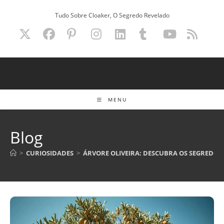
Ir
Tudo Sobre Cloaker, O Segredo Revelado
para
o
conteúdo
MENU
Blog
>
CURIOSIDADES
>
ÁRVORE OLIVEIRA: DESCUBRA OS SEGREDOS 