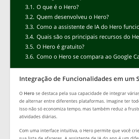
3.1
O que é o Hero?
3.2
Quem desenvolveu o Hero?
3.3
Como a assistente de IA do Hero funci
3.4
Quais são os principais recursos do He
3.5
O Hero é gratuito?
3.6
Como o Hero se compara ao Google Ca
Integração de Funcionalidades em um 
O
Hero
se destaca pela sua capacidade de integrar vária
de alternar entre diferentes plataformas. Imagine ter to
Isso não só economiza tempo, mas também reduz a frustr
atividades diárias.
Com uma interface intuitiva, o Hero permite que você cri
sua lista de afazeres. A assistente de IA do app é um di