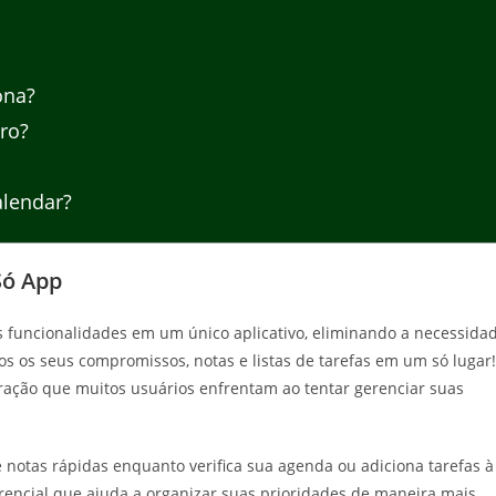
ona?
ro?
lendar?
Só App
s funcionalidades em um único aplicativo, eliminando a necessida
dos os seus compromissos, notas e listas de tarefas em um só lugar!
ação que muitos usuários enfrentam ao tentar gerenciar suas
e notas rápidas enquanto verifica sua agenda ou adiciona tarefas à
ferencial que ajuda a organizar suas prioridades de maneira mais