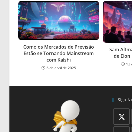
Como os Mercados de Previsão
Sam Altma
Estão se Tornando Mainstream
de Elon
com Kalshi
12 
6 de abril de 2025
Siga-N
Abre