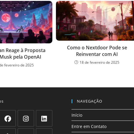
Como o Nextdoor Pode se
n Reage à Proposta
Reinventar com AI
 Musk pela OpenAI
18 de fevereiro de 2025
de fevereiro de 2025
os
NAVEGAÇÃO
Início
Entre em Contato
Abre
Abre
Abre