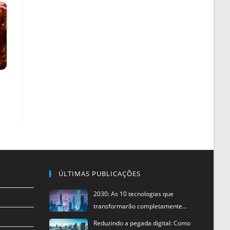
ÚLTIMAS PUBLICAÇÕES
2030: As 10 tecnologias que
transformarão completamente…
Reduzindo a pegada digital: Como