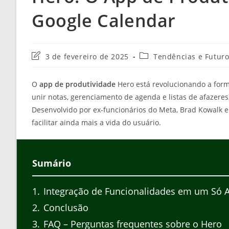
Google Calendar
Última
Categoria
3 de fevereiro de 2025
Tendências e Futuro
modificação
do
do
post:
O
app de produtividade
Hero está revolucionando a for
post:
unir notas, gerenciamento de agenda e listas de afazeres
Desenvolvido por ex-funcionários do Meta, Brad Kowalk e
facilitar ainda mais a vida do usuário.
Sumário
1
Integração de Funcionalidades em um Só 
2
Conclusão
3
FAQ – Perguntas frequentes sobre o Hero