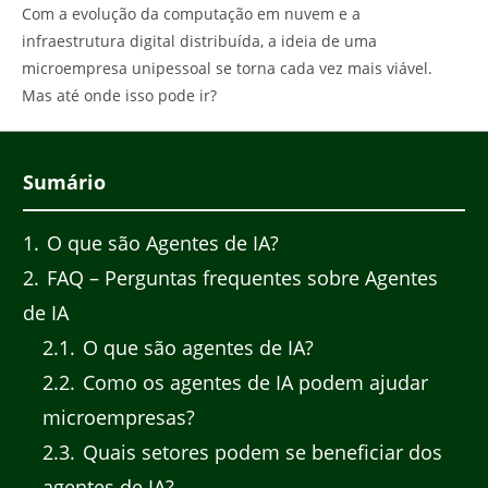
Com a evolução da computação em nuvem e a
infraestrutura digital distribuída, a ideia de uma
microempresa unipessoal se torna cada vez mais viável.
Mas até onde isso pode ir?
Sumário
1
O que são Agentes de IA?
2
FAQ – Perguntas frequentes sobre Agentes
de IA
2.1
O que são agentes de IA?
2.2
Como os agentes de IA podem ajudar
microempresas?
2.3
Quais setores podem se beneficiar dos
agentes de IA?