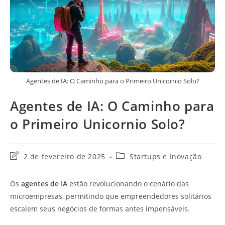
Agentes de IA: O Caminho para o Primeiro Unicornio Solo?
Agentes de IA: O Caminho para
o Primeiro Unicornio Solo?
Última
Categoria
2 de fevereiro de 2025
Startups e Inovação
modificação
do
do
post:
Os
agentes de IA
estão revolucionando o cenário das
post:
microempresas, permitindo que empreendedores solitários
escalem seus negócios de formas antes impensáveis.