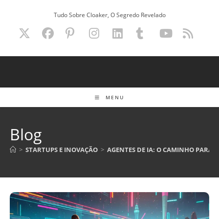
Ir
Tudo Sobre Cloaker, O Segredo Revelado
para
o
conteúdo
MENU
Blog
>
STARTUPS E INOVAÇÃO
>
AGENTES DE IA: O CAMINHO PARA 