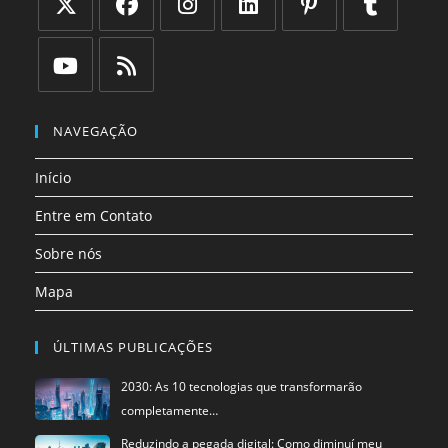
Abre
Abre
Abre
Abre
Abre
Abre
em
em
em
em
em
em
uma
uma
uma
uma
uma
uma
Abre
Abre
nova
nova
nova
nova
nova
nova
em
em
NAVEGAÇÃO
aba
aba
aba
aba
aba
aba
uma
uma
Início
nova
nova
aba
aba
Entre em Contato
Sobre nós
Mapa
ÚLTIMAS PUBLICAÇÕES
2030: As 10 tecnologias que transformarão
completamente…
Reduzindo a pegada digital: Como diminuí meu